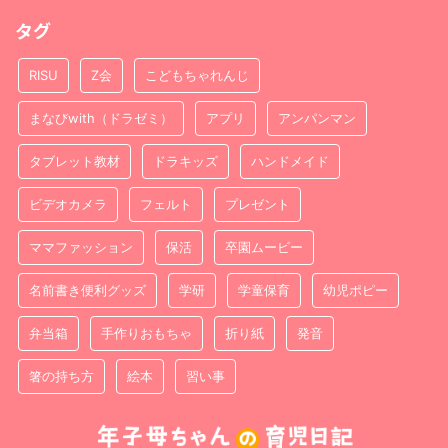
タグ
RISU
Z会
こどもちゃれんじ
まなびwith（ドラゼミ）
アプリ
アンパンマン
タブレット教材
ドラキッズ
ハンドメイド
ビデオカメラ
フェルト
プレゼント
ママファッション
保活
卒園ムービー
名前書き便利グッズ
学研
学童保育
幼児ポピー
弁当箱
手作りおもちゃ
折り紙
発音
箸の持ち方
絵本
習い事