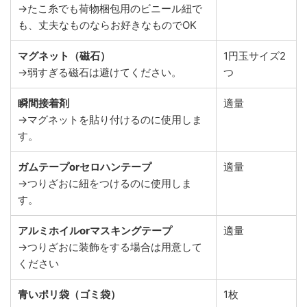
→たこ糸でも荷物梱包用のビニール紐で
も、丈夫なものならお好きなものでOK
マグネット（磁石）
1円玉サイズ2
→弱すぎる磁石は避けてください。
つ
瞬間接着剤
適量
→マグネットを貼り付けるのに使用しま
す。
ガムテープorセロハンテープ
適量
→つりざおに紐をつけるのに使用しま
す。
アルミホイルorマスキングテープ
適量
→つりざおに装飾をする場合は用意して
ください
青いポリ袋（ゴミ袋）
1枚