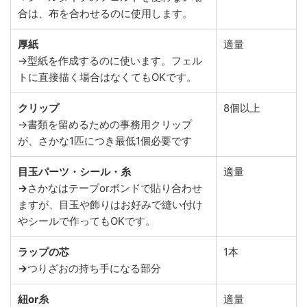
合は、布を合わせるのに使用します。
厚紙
適量
→型紙を作成するのに使います。フェル
トに直接描く場合はなくてもOKです。
クリップ
8個以上
→書類を留めるための事務用クリップ
が、さかな1匹につき最低1個必要です
目玉パーツ・シール・糸
適量
→
さかなはテープorボンドで貼り合わせ
ますが、目玉や飾りはお好みで縫い付け
やシールで作ってもOKです。
ラップの芯
1本
→
つりざおの持ち手になる部分
紐or糸
適量